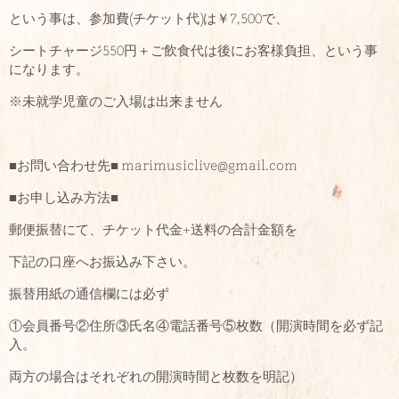
という事は、参加費(チケット代)は￥7,500で、
シートチャージ550円＋ご飲食代は後にお客様負担、という事
になります。
※未就学児童のご入場は出来ません
■お問い合わせ先■ marimusiclive@gmail.com
■お申し込み方法■
郵便振替にて、チケット代金+送料の合計金額を
下記の口座へお振込み下さい。
振替用紙の通信欄には必ず
①会員番号②住所③氏名④電話番号⑤枚数（開演時間を必ず記
入。
両方の場合はそれぞれの開演時間と枚数を明記）